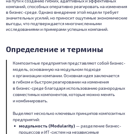
на пути к созданию гибких, адаптивных и эффективных
компаний, способных оперативно реагировать на изменения
в бизнес-среде. Однако внедрение этой модели требует
значительных усилий, но приносит ощутимые экономические
выгоды, что подтверждается многочисленными
исследованиями и примерами успешных компаний.
Определение и термины
Композитные предприятия представляют собой бизнес-
модель, основанную на модульном подходе
к организации компании. Основная идея заключается
в гибком и быстром реагировании на изменения
в бизнес-среде благодаря использованию разнородных
совместимых компонентов, которые можно менять
и комбинировать.
Выделяют несколько ключевых принципов композитных
предприятий:
модульность (Modularity)
— разделение бизнес-
процессов и ИТ-систем на независимые