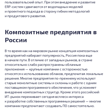
пользовательский опыт. При этом внедрение и развитие
ERP-систем сдвигаются от водопадных моделей
и проектного подхода в сторону гибких методологий
и продуктового развития.
Композитные предприятия в
России
В то время как на мировом рынке концепция композитных
предприятий набирает популярность, Россия пока еще
в начале пути. В отличие от западных рынков, в стране
относительно слабо распространены облачные
приложения — крупные компании с осторожностью
относятся к использованию облаков, предпочитая локальные
решения. Многие предприятия по-прежнему используют
старые монолитные системы и склонны к работе с одним
поставщиком программного обеспечения, что усложняет
внедрение композитных структур. Кроме этого российский
ИТ-рынок переживает сегодня всплеск интереса
к разработке собственных программных решений — многие
компании предпочитают создавать ПО самостоятельно.