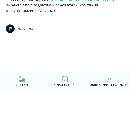
директор по продуктам и основатель, компания
«Платформеко» (Москва).
Platformeco
СТАТЬИ
МЕРОПРИЯТИЯ
ОБНОВЛЕНИЯ ПРОДУКТА