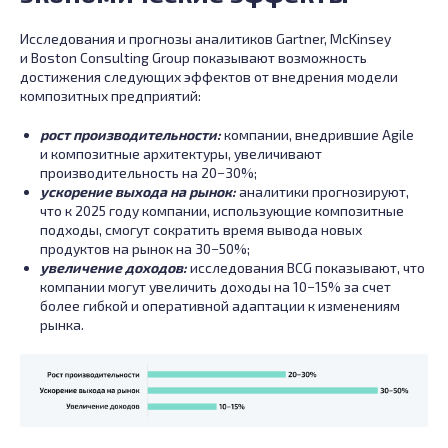
Исследования и прогнозы аналитиков Gartner, McKinsey
и Boston Consulting Group показывают возможность
достижения следующих эффектов от внедрения модели
композитных предприятий:
рост производительности:
компании, внедрившие Agile
и композитные архитектуры, увеличивают
производительность на 20−30%;
ускорение выхода на рынок:
аналитики прогнозируют,
что к 2025 году компании, использующие композитные
подходы, смогут сократить время вывода новых
продуктов на рынок на 30−50%;
увеличение доходов:
исследования BCG показывают, что
компании могут увеличить доходы на 10−15% за счет
более гибкой и оперативной адаптации к изменениям
рынка.