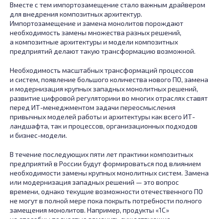
Вместе с тем импортозамещение стало важным драйвером
для внедрения композитных архитектур.
Импортозамещение и замена монолитов порождают
необходимость замены множества разных решений,
а композитные архитектуры и модели композитных
предприятий делают такую трансформацию возможной.
Необходимость масштабных трансформаций процессов
и систем, появление большого количества нового ПО, замена
и модернизация крупных западных монолитных решений,
развитие цифровой регуляторики во многих отраслях ставят
перед ИТ-менеджментом задачи переосмысления
привычных моделей работы и архитектуры как всего ИТ-
ландшафта, так и процессов, организационных подходов
и бизнес-модели.
В течение последующих пяти лет практики композитных
предприятий в России будут формироваться под влиянием
необходимости замены крупных монолитных систем. Замена
или модернизация западных решений — это вопрос
времени, однако текущие возможности отечественного ПО
не могут в полной мере пока покрыть потребности полного
замещения монолитов. Например, продукты «1С»