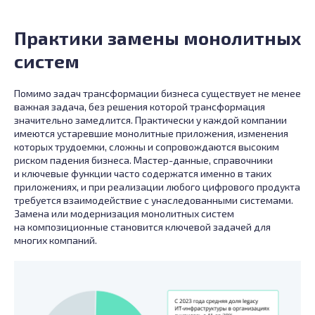
Практики замены монолитных
систем
Помимо задач трансформации бизнеса существует не менее
важная задача, без решения которой трансформация
значительно замедлится. Практически у каждой компании
имеются устаревшие монолитные приложения, изменения
которых трудоемки, сложны и сопровождаются высоким
риском падения бизнеса. Мастер-данные, справочники
и ключевые функции часто содержатся именно в таких
приложениях, и при реализации любого цифрового продукта
требуется взаимодействие с унаследованными системами.
Замена или модернизация монолитных систем
на композиционные становится ключевой задачей для
многих компаний.