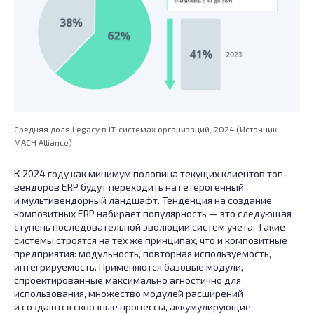
Cредняя доля Legacy в IT-системах организаций, 2024 (Источник:
MACH Alliance)
К 2024 году как минимум половина текущих клиентов топ-
вендоров ERP будут переходить на гетерогенный
и мультивендорный ландшафт. Тенденция на создание
композитных ERP набирает популярность — это следующая
ступень последовательной эволюции систем учета. Такие
системы строятся на тех же принципах, что и композитные
предприятия: модульность, повторная используемость,
интегрируемость. Применяются базовые модули,
спроектированные максимально агностично для
использования, множество модулей расширений
и создаются сквозные процессы, аккумулирующие