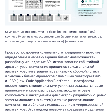
Композитные предприятия на базе бизнес-компонентов (PBC) —
крупные блоки из микросервисов для быстрого запуска продуктов,
оптимизации процессов и повышения эффективности
Процесс построения композитного предприятия включает
определение и нарезку единиц бизнес-возможностей,
разработку и внедрение API, использование событийной
архитектуры, применение принципов гексагональной
архитектуры, интеграцию и реализацию сборной логики
и сквозных бизнес-процессов с помощью платформ iPaaS
и LCAP (Low-Code Application Platforms — платформы,
позволяющие с минимальными усилиями создавать новые
приложения и сервисы, предоставляющие готовые
компоненты и инструменты для быстрой разработки с целью
замены монолитных систем), а также развертывание
компонентов в облаках с использованием микросервисной
архитектуры. Этот подход позволяет создавать модульные