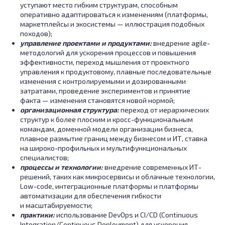
уступают место гибким структурам, способным
оперативно адаптироваться к изменениям (платформы,
маркетплейсы и экосистемы — иллюстрация подобных
походов);
управление проектами и продуктами:
внедрение agile-
методологий для ускорения процессов и повышения
эффективности, переход мышления от проектного
управления к продуктовому, плавные последовательные
изменения с контролируемыми и дозированными
затратами, проведение экспериментов и принятие
факта — изменения становятся новой нормой;
организационная структура:
переход от иерархических
структур к более плоским и кросс-функциональным
командам, доменной модели организации бизнеса,
плавное размытие границ между бизнесом и ИТ, ставка
на широко-профильных и мультифункциональных
специалистов;
процессы и технологии:
внедрение современных ИТ-
решений, таких как микросервисы и облачные технологии,
Low-code, интеграционные платформы и платформы
автоматизации для обеспечения гибкости
и масштабируемости;
практики:
использование DevOps и CI/CD (Continuous
Integration/Continuous Deployment) для ускорения