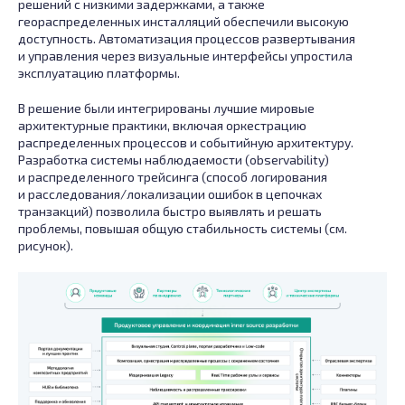
решений с низкими задержками, а также
геораспределенных инсталляций обеспечили высокую
доступность. Автоматизация процессов развертывания
и управления через визуальные интерфейсы упростила
эксплуатацию платформы.
В решение были интегрированы лучшие мировые
архитектурные практики, включая оркестрацию
распределенных процессов и событийную архитектуру.
Разработка системы наблюдаемости (observability)
и распределенного трейсинга (способ логирования
и расследования/локализации ошибок в цепочках
транзакций) позволила быстро выявлять и решать
проблемы, повышая общую стабильность системы (см.
рисунок).