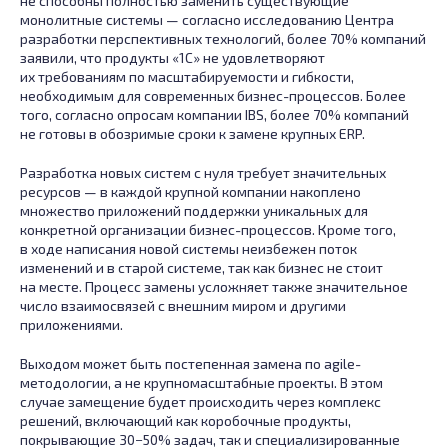
не способны полностью заменить существующие
монолитные системы — согласно исследованию Центра
разработки перспективных технологий, более 70% компаний
заявили, что продукты «1С» не удовлетворяют
их требованиям по масштабируемости и гибкости,
необходимым для современных бизнес-процессов. Более
того, согласно опросам компании IBS, более 70% компаний
не готовы в обозримые сроки к замене крупных ERP.
Разработка новых систем с нуля требует значительных
ресурсов — в каждой крупной компании накоплено
множество приложений поддержки уникальных для
конкретной организации бизнес-процессов. Кроме того,
в ходе написания новой системы неизбежен поток
изменений и в старой системе, так как бизнес не стоит
на месте. Процесс замены усложняет также значительное
число взаимосвязей с внешним миром и другими
приложениями.
Выходом может быть постепенная замена по agile-
методологии, а не крупномасштабные проекты. В этом
случае замещение будет происходить через комплекс
решений, включающий как коробочные продукты,
покрывающие 30−50% задач, так и специализированные