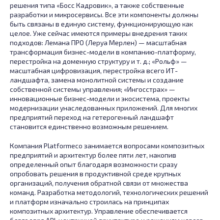
решения типа «Босс Кадровик», а также собственные
разработки и микросервисы. Все эти компоненты должны
быть связаны в единую систему, функционирующую как
целое. Уже сейчас имеются примеры внедрения таких
подходов: Лемана ПРО (Леруа Мерлен) — масштабная
трансформация бизнес-модели в компанию-платформу,
перестройка на доменную структуру и т. д.; «Рольф» —
масштабная цифровизация, перестройка всего ИТ-
ландшафта, замена монолитной системы и создание
собственной системы управления; «Ингосстрах» —
инновационные бизнес-модели и экосистема, проекты
модернизации унаследованных приложений. Для многих
предприятий переход на гетерогенный ландшафт
становится единственно возможным решением.
Компания Platformeco занимается вопросами композитных
предприятий и архитектур более пяти лет, накопив
определенный опыт благодаря возможности сразу
опробовать решения в продуктивной среде крупных
организаций, получения обратной связи от множества
команд. Разработка методологий, технологических решений
и платформ изначально строилась на принципах
композитных архитектур. Управление обеспечивается