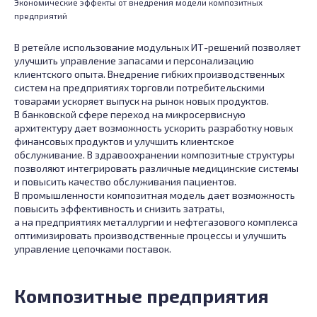
Экономические эффекты от внедрения модели композитных
предприятий
В ретейле использование модульных ИТ-решений позволяет
улучшить управление запасами и персонализацию
клиентского опыта. Внедрение гибких производственных
систем на предприятиях торговли потребительскими
товарами ускоряет выпуск на рынок новых продуктов.
В банковской сфере переход на микросервисную
архитектуру дает возможность ускорить разработку новых
финансовых продуктов и улучшить клиентское
обслуживание. В здравоохранении композитные структуры
позволяют интегрировать различные медицинские системы
и повысить качество обслуживания пациентов.
В промышленности композитная модель дает возможность
повысить эффективность и снизить затраты,
а на предприятиях металлургии и нефтегазового комплекса
оптимизировать производственные процессы и улучшить
управление цепочками поставок.
Композитные предприятия