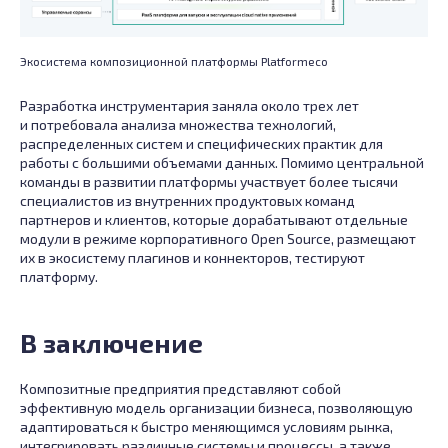
Экосистема композиционной платформы Platformeco
Разработка инструментария заняла около трех лет
и потребовала анализа множества технологий,
распределенных систем и специфических практик для
работы с большими объемами данных. Помимо центральной
команды в развитии платформы участвует более тысячи
специалистов из внутренних продуктовых команд
партнеров и клиентов, которые дорабатывают отдельные
модули в режиме корпоративного Open Source, размещают
их в экосистему плагинов и коннекторов, тестируют
платформу.
В заключение
Композитные предприятия представляют собой
эффективную модель организации бизнеса, позволяющую
адаптироваться к быстро меняющимся условиям рынка,
интегрировать различные системы и процессы, а также